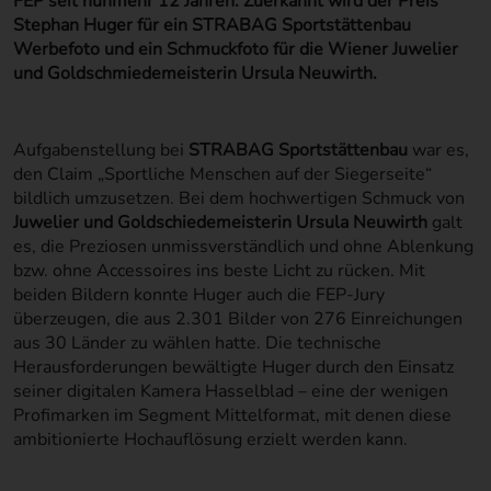
FEP seit nunmehr 12 Jahren. Zuerkannt wird der Preis
Stephan Huger für ein STRABAG Sportstättenbau
Werbefoto und ein Schmuckfoto für die Wiener Juwelier
und Goldschmiedemeisterin Ursula Neuwirth.
Aufgabenstellung bei
STRABAG Sportstättenbau
war es,
den Claim „Sportliche Menschen auf der Siegerseite“
bildlich umzusetzen. Bei dem hochwertigen Schmuck von
Juwelier und Goldschiedemeisterin Ursula Neuwirth
galt
es, die Preziosen unmissverständlich und ohne Ablenkung
bzw. ohne Accessoires ins beste Licht zu rücken. Mit
beiden Bildern konnte Huger auch die FEP-Jury
überzeugen, die aus 2.301 Bilder von 276 Einreichungen
aus 30 Länder zu wählen hatte. Die technische
Herausforderungen bewältigte Huger durch den Einsatz
seiner digitalen Kamera Hasselblad – eine der wenigen
Profimarken im Segment Mittelformat, mit denen diese
ambitionierte Hochauflösung erzielt werden kann.